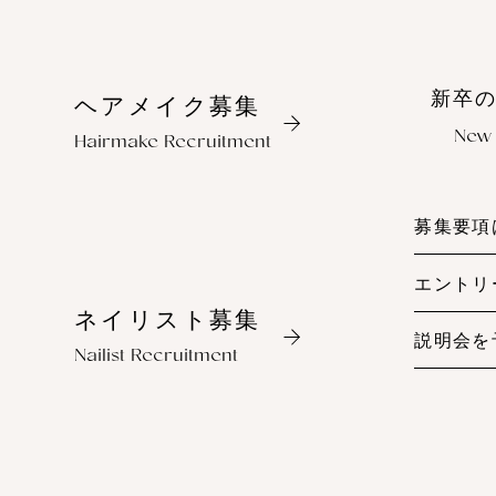
E
X
P
E
R
I
E
N
C
E
新卒
ヘアメイク募集
New 
Hairmake Recruitment
募集要項
エントリ
ネイリスト募集
説明会を
Nailist Recruitment