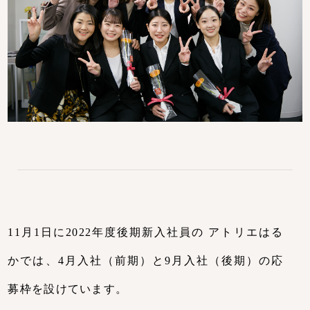
/ Message
大切にしている考え方
/ Identity
事業内容
/ Business
社員インタビュー
/ Interview
11月1日に2022年度後期新入社員の アトリエはる
かでは、4月入社（前期）と9月入社（後期）の応
キャリアステップ・研修
募枠を設けています。
/ Career Step / Training